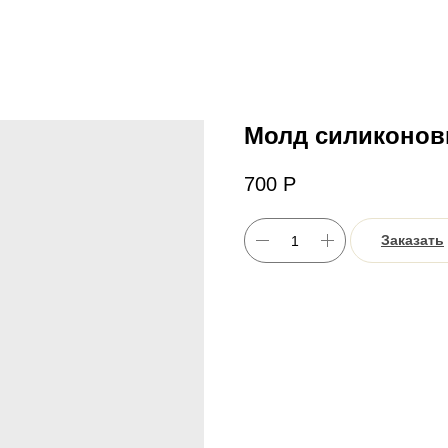
Молд силиконовы
700
Р
Заказать