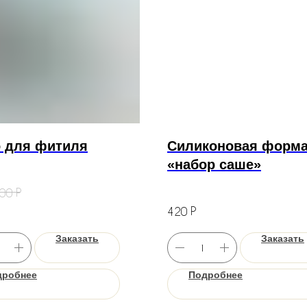
 для фитиля
Силиконовая форм
«набор саше»
Р
00
Р
420
Заказать
Заказать
дробнее
Подробнее