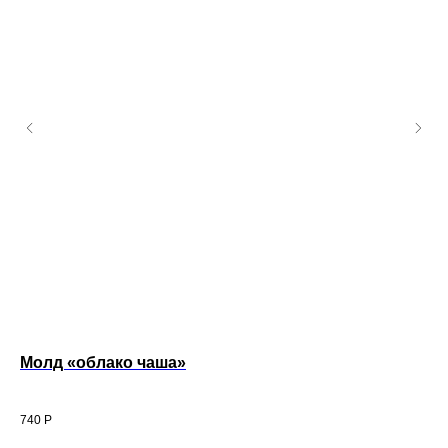
Молд «облако чаша»
Мо
740
Р
35