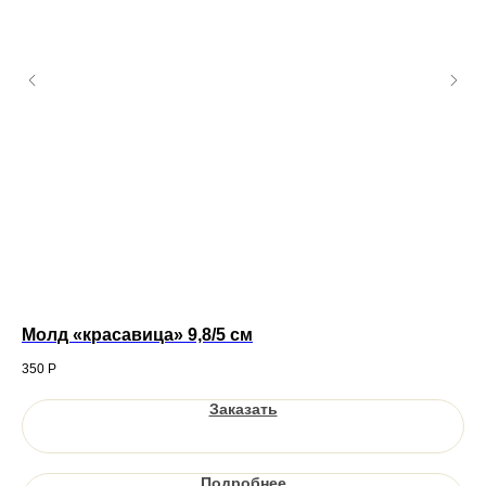
Молд «красавица» 9,8/5 см
Эт
350
Р
10
Заказать
Подробнее