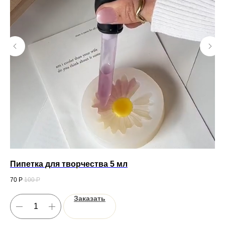
Пипетка для творчества 5 мл
Мо
70
Р
100
Р
1 1
Заказать