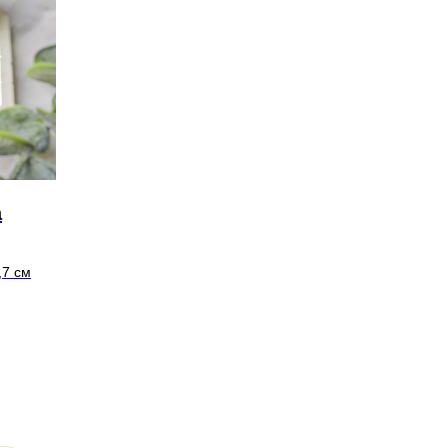
а
,7 см