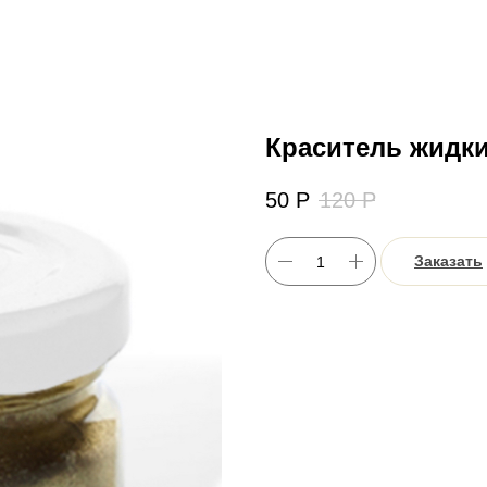
Краситель жидки
50
Р
120
Р
Заказать