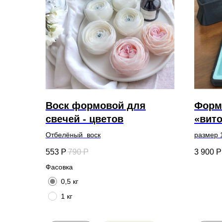
Воск формовой для
Форм
свечей - цветов
«вито
Отбелёный воск
размер 1
553
Р
790
Р
3 900
Р
Фасовка
0,5 кг
1 кг