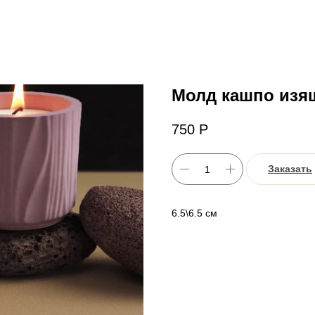
Молд кашпо изя
750
Р
Заказать
6.5\6.5 см