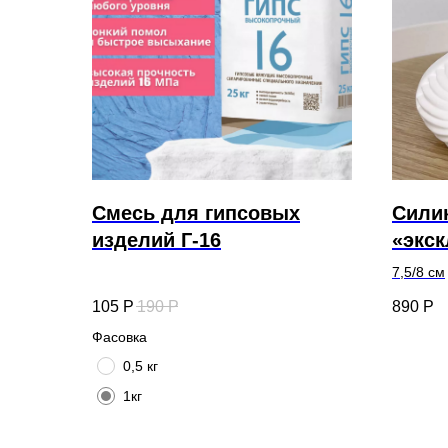
Смесь для гипсовых
Сили
изделий Г-16
«экс
7,5/8 см
105
Р
190
Р
890
Р
Фасовка
0,5 кг
1кг