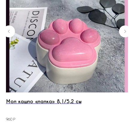
y
Мол кашпо «лапка» 8,1/5,2 см
Си
Р
960
42