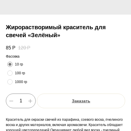
Жирорастворимый краситель для
свечей «Зелёный»
85
Р
120
Р
Фасовка
10 гр
100 гр
1000 гр
Заказать
Краситель для окраски свечей из парафина, соевого воска, пчелиного
воска и других материалов, включая аромасвечи. Краситель обладает
хорошей цветопередачей.Окрашивают любой вид воска - пчелиный