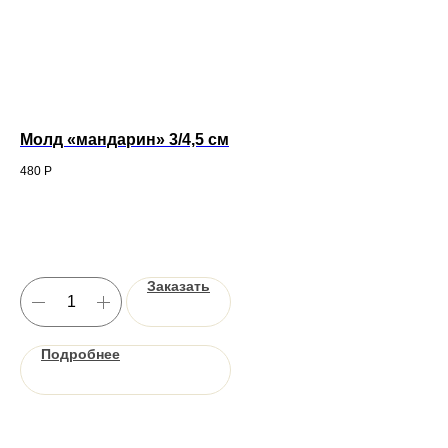
Молд «мандарин» 3/4,5 см
Мо
480
Р
80
Заказать
Подробнее