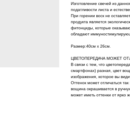
Изготовление свечей из данно
податливости листа и естеств
При горении воск не оставляет
продукта является экологичес
фитонциды, которые оказываю
обладают иммуностимулирующ
Размер:40см х 26см.
ЦВЕТОПЕРЕДАЧА МОЖЕТ ОТЛ
В связи с тем, что цветоперед
смартфонах) разная, цвет вощ
изображения, которое вы види
Оттенок может отличаться так 
вощина окрашивается в ручную,
может иметь оттенки от ярко ж