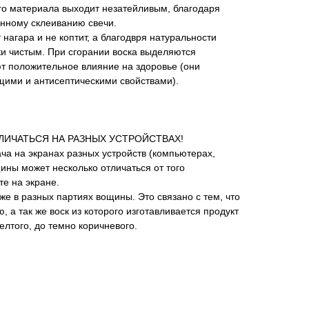
го материала выходит незатейливым, благодаря
енному склеиванию свечи.
 нагара и не коптит, а благодвря натуральности
ки чистым. При сгорании воска выделяются
т положительное влияние на здоровье (они
ими и антисептическими свойствами).
ИЧАТЬСЯ НА РАЗНЫХ УСТРОЙСТВАХ!
ача на экранах разных устройств (компьютерах,
ины может несколько отличаться от того
те на экране.⠀
же в разных партиях вощины. Это связано с тем, что
 а так же воск из которого изготавливается продукт
елтого, до темно коричневого.