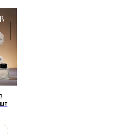
я
 шт