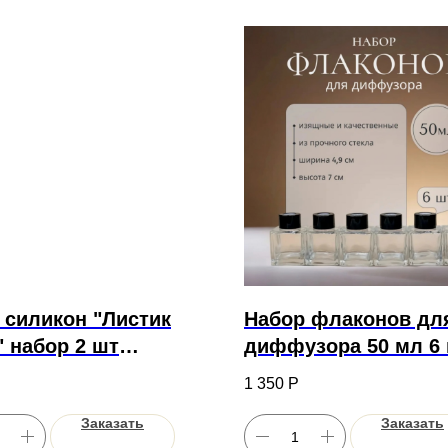
 силикон "Листик
Набор флаконов дл
 набор 2 шт
диффузора 50 мл 6
,4х1,9 см
1 350
Р
Заказать
Заказать