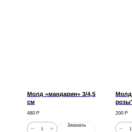
Молд «мандарин» 3/4,5
Молд
см
розы"
5,5х7
480
Р
200
Р
Заказать