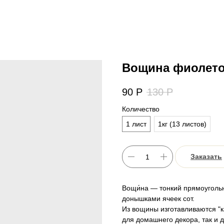
Вощина фиолет
90
Р
130
Р
Количество
1 лист
1кг (13 листов)
Заказать
Вощи́на — тонкий прямоуголь
донышками ячеек сот.
Из вощины изготавливаются "к
для домашнего декора, так и 