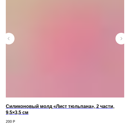
Силиконовый молд «Лист тюльпана», 2 части,
Во
9,5×3,5 см
70
200
Р
Кол